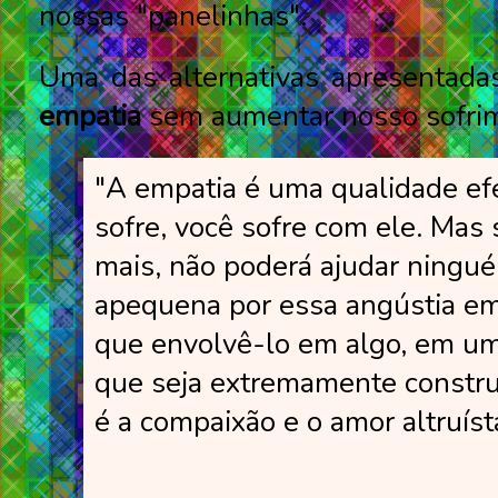
nossas "panelinhas".
Uma das alternativas apresentada
empatia
sem aumentar nosso sofri
"A empatia é uma qualidade efe
sofre, você sofre com ele. Mas 
mais, não poderá ajudar ningu
apequena por essa angústia em
que envolvê-lo em algo, em u
que seja extremamente construt
é a compaixão e o amor altruíst