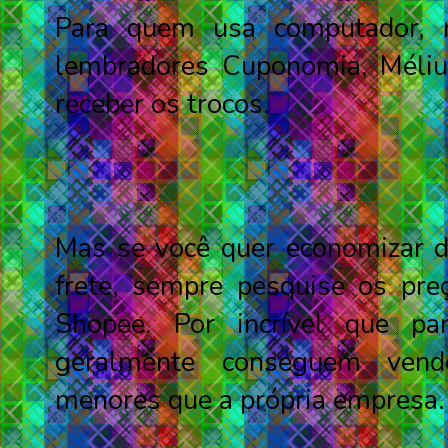
Para quem usa computador, r
lembradores
Cuponomia
,
Méliu
receber os trocos.
Mas se você quer economizar de
frete, sempre
pesquise os pr
Shopee
. Por incrível que pa
geralmente conseguem vend
menores que a própria empresa.