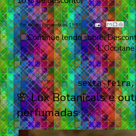
10% de desconto
!
Por
Helen Fernanda
às
19:58
Continue lendo sobre:
Descon
L'Occitane
sexta-feira,
🌸 Lux Botanicals e out
perfumadas