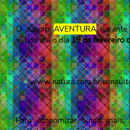
O cupom
AVENTURA
garante
válido até o dia
19 de fevereiro 
www.natura.com.br/consult
Para economizar ainda mais,