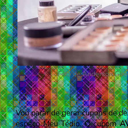
Foto de Anderson Guer
Vou parar de gerar cupons de de
espaço Meu Tédio. O cupom
A