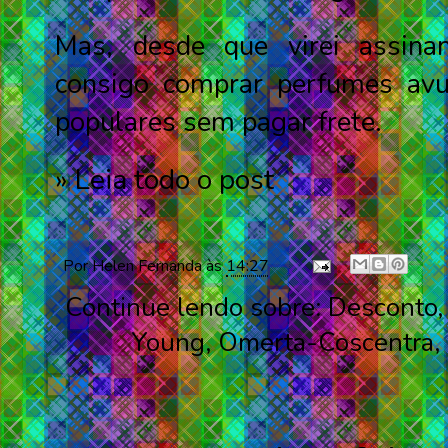
Mas, desde que
virei assin
consigo comprar perfumes av
populares sem pagar frete
.
» Leia todo o post
Por
Helen Fernanda
às
14:27
Continue lendo sobre:
Desconto
Young
,
Omerta-Coscentra
,