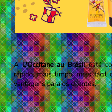
A
L'Occitane au Brésil
está co
rápido, mais limpo, mais fácil
vantagens para os clientes.