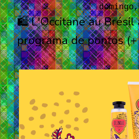
domingo,
🛍️ L'Occitane au Brési
programa de pontos (+