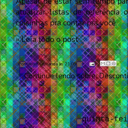
Apesar de estar sem tempo par
atualizar listas de referência 
coisinhas pra contar pra você.
» Leia todo o post
Por
Helen Fernanda
às
21:09
Continue lendo sobre:
Descont
quinta-fei