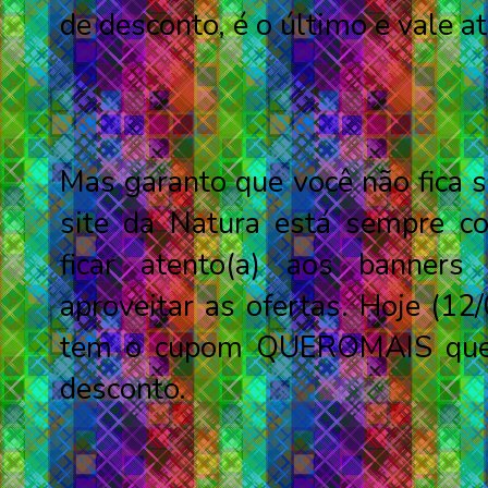
de desconto, é o último e
vale a
Mas garanto que você não fica 
site da Natura está sempre c
ficar atento(a) aos
banners 
aproveitar as ofertas. Hoje (12
tem o cupom QUEROMAIS que 
desconto.