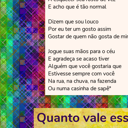
E acho que é tão normal
Dizem que sou louco
Por eu ter um gosto assim
Gostar de quem não gosta de m
Jogue suas mãos para o céu
E agradeça se acaso tiver
Alguém que você gostaria que
Estivesse sempre com você
Na rua, na chuva, na fazenda
Ou numa casinha de sapê"