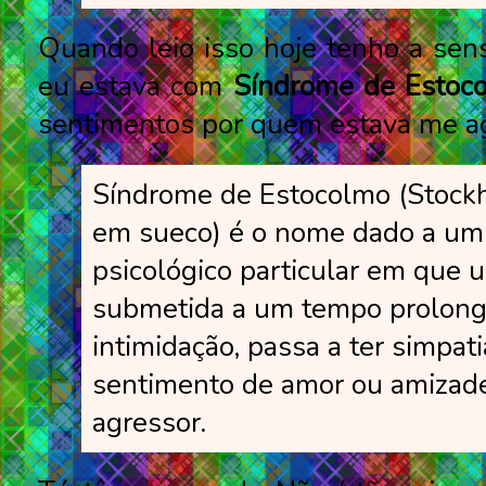
Quando leio isso hoje tenho a se
eu estava com
Síndrome de Estoc
sentimentos por quem estava me a
Síndrome de Estocolmo (Stoc
em sueco) é o nome dado a um
psicológico particular em que 
submetida a um tempo prolon
intimidação, passa a ter simpa
sentimento de amor ou amizade
agressor.