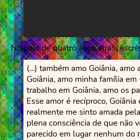
No post de quatro anos atrás, escrev
(…) também amo Goiânia, amo 
Goiânia, amo minha família em
trabalho em Goiânia, amo os p
Esse amor é recíproco, Goiânia
realmente me sinto amada pel
plena consciência de que não v
parecido em lugar nenhum do 