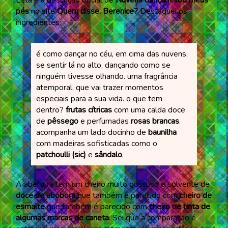
Esta é a descrição oficial de
Nuvens dançam sob meus
pés
no site
Quem disse, Berenice?
Destaquei os
ingredientes:
é como dançar no céu, em cima das nuvens,
se sentir lá no alto, dançando como se
ninguém tivesse olhando. uma fragrância
atemporal, que vai trazer momentos
especiais para a sua vida. o que tem
dentro?
frutas cítricas
com uma calda doce
de
pêssego
e perfumadas
rosas brancas
.
acompanha um lado docinho de
baunilha
com madeiras sofisticadas como o
patchoulli
(sic)
e
sândalo
.
A abertura tem um cheiro muito gostoso e solvente de
doce de abóbora
que também é parecido com
cheiro de
esmalte
que também é parecido com
cheiro de tinta de
algumas marcas de caneta
. Sei que a comparação é