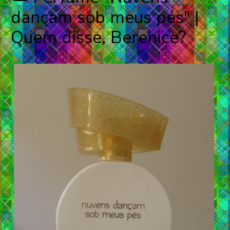
dançam sob meus pés" |
Quem disse, Berenice?